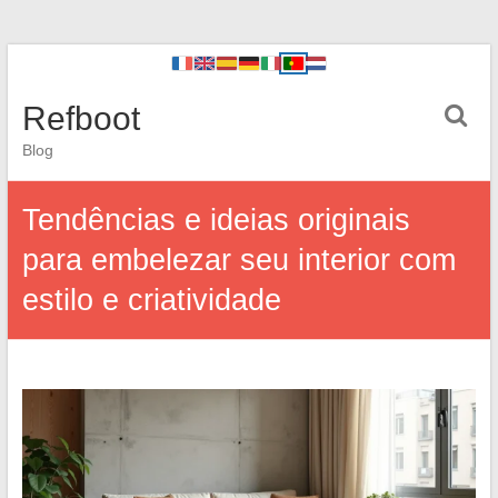
Refboot
Blog
Tendências e ideias originais
para embelezar seu interior com
estilo e criatividade