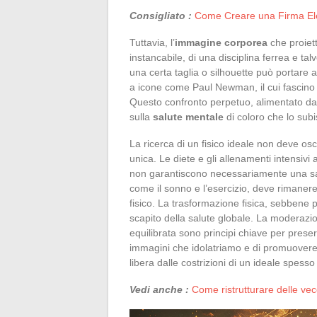
Consigliato :
Come Creare una Firma Elet
Tuttavia, l’
immagine corporea
che proiett
instancabile, di una disciplina ferrea e tal
una certa taglia o silhouette può portare
a icone come Paul Newman, il cui fascino 
Questo confronto perpetuo, alimentato dag
sulla
salute mentale
di coloro che lo sub
La ricerca di un fisico ideale non deve os
unica. Le diete e gli allenamenti intensivi 
non garantiscono necessariamente una sa
come il sonno e l’esercizio, deve rimanere
fisico. La trasformazione fisica, sebbene
scapito della salute globale. La moderazio
equilibrata sono principi chiave per prese
immagini che idolatriamo e di promuovere un
libera dalle costrizioni di un ideale spesso
Vedi anche :
Come ristrutturare delle ve