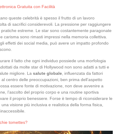
tronica Gratuita con Facilità
ano queste celebrità è spesso il frutto di un lavoro
volta di sacrifici considerevoli. La pressione per raggiungere
 a pratiche estreme. Le star sono costantemente paragonate
e carisma sono rimasti impressi nella memoria collettiva.
li effetti dei social media, può avere un impatto profondo
iscono.
curare il fatto che ogni individuo possiede una morfologia
adottati da molte star di Hollywood non sono adatti a tutti e
lute migliore. La
salute globale
, influenzata da fattori
 al centro delle preoccupazioni, ben prima dell’aspetto
 possa essere fonte di motivazione, non deve avvenire a
ne, l’ascolto del proprio corpo e una routine sportiva
rvare il proprio benessere. Forse è tempo di riconsiderare le
a visione più inclusiva e realistica della forma fisica,
 inaccessibile.
cchie tomettes?