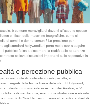
ttacolo, è comune meravigliarsi davanti all’aspetto spesso
illettes e i flash delle macchine fotografiche, come si
quelle di uomini e donne comuni? La pressione per
agli standard hollywoodiani porta molte star a seguire
o. Il pubblico fatica a discernere la realtà dalle apparenze
 contrasto solleva discussioni importanti sulle aspettative in
e.
 realtà e percezione pubblica
per alcuni, fonte di confronto sociale per altri, è un
sse. I segreti della
forma fisica
delle star di Hollywood,
wman, destano un vivo interesse. Jennifer Aniston, a 54
e quotidiana di meditazione, esercizio e idratazione è elevata
o i muscoli di Chris Hemsworth sono altrettanti standard di
bblica.