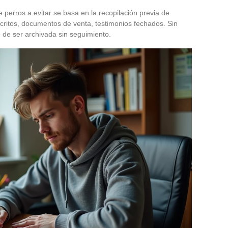
 perros a evitar se basa en la recopilación previa de
scritos, documentos de venta, testimonios fechados. Sin
o de ser archivada sin seguimiento.