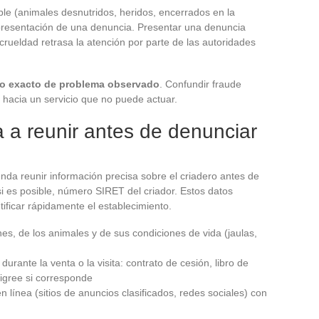
ible (animales desnutridos, heridos, encerrados en la
 presentación de una denuncia. Presentar una denuncia
rueldad retrasa la atención por parte de las autoridades
po exacto de problema observado
. Confundir fraude
e hacia un servicio que no puede actuar.
 a reunir antes de denunciar
nda reunir información precisa sobre el criadero antes de
si es posible, número SIRET del criador. Estos datos
tificar rápidamente el establecimiento.
nes, de los animales y de sus condiciones de vida (jaulas,
rante la venta o la visita: contrato de cesión, libro de
edigree si corresponde
 línea (sitios de anuncios clasificados, redes sociales) con