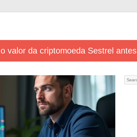
 o valor da criptomoeda Sestrel ante