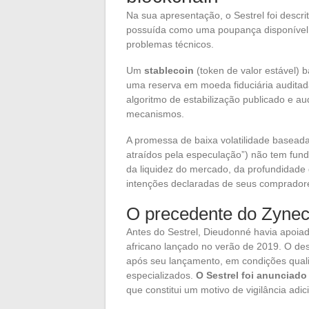
Na sua apresentação, o Sestrel foi descr
possuída como uma poupança disponível 
problemas técnicos.
Um
stablecoin
(token de valor estável) 
uma reserva em moeda fiduciária auditada
algoritmo de estabilização publicado e 
mecanismos.
A promessa de baixa volatilidade basead
atraídos pela especulação”) não tem funda
da liquidez do mercado, da profundidade
intenções declaradas de seus comprador
O precedente do Zynec
Antes do Sestrel, Dieudonné havia apoiad
africano lançado no verão de 2019. O de
após seu lançamento, em condições qual
especializados.
O Sestrel foi anunciad
que constitui um motivo de vigilância adic