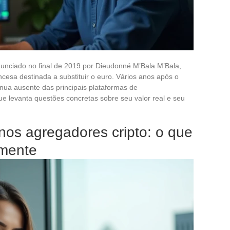
nunciado no final de 2019 por Dieudonné M’Bala M’Bala,
esa destinada a substituir o euro. Vários anos após o
nua ausente das principais plataformas de
 levanta questões concretas sobre seu valor real e seu
nos agregadores cripto: o que
amente