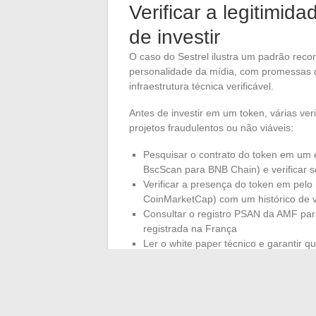
Verificar a legitimid
de investir
O caso do Sestrel ilustra um padrão reco
personalidade da mídia, com promessas
infraestrutura técnica verificável.
Antes de investir em um token, várias ver
projetos fraudulentos ou não viáveis:
Pesquisar o contrato do token em um
BscScan para BNB Chain) e verificar s
Verificar a presença do token em pe
CoinMarketCap) com um histórico de 
Consultar o registro PSAN da AMF para
registrada na França
Ler o white paper técnico e garantir
emissão e uma governança document
O Sestrel não atende a nenhum desses cri
combinada com a falta de documentação t