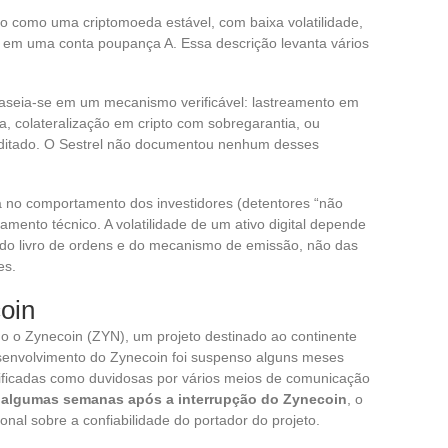
ito como uma criptomoeda estável, com baixa volatilidade,
em uma conta poupança A. Essa descrição levanta vários
baseia-se em um mecanismo verificável: lastreamento em
, colateralização em cripto com sobregarantia, ou
auditado. O Sestrel não documentou nenhum desses
a no comportamento dos investidores (detentores “não
mento técnico. A volatilidade de um ativo digital depende
 do livro de ordens e do mecanismo de emissão, não das
es.
oin
o o Zynecoin (ZYN), um projeto destinado ao continente
senvolvimento do Zynecoin foi suspenso alguns meses
ificadas como duvidosas por vários meios de comunicação
o algumas semanas após a interrupção do Zynecoin
, o
ional sobre a confiabilidade do portador do projeto.