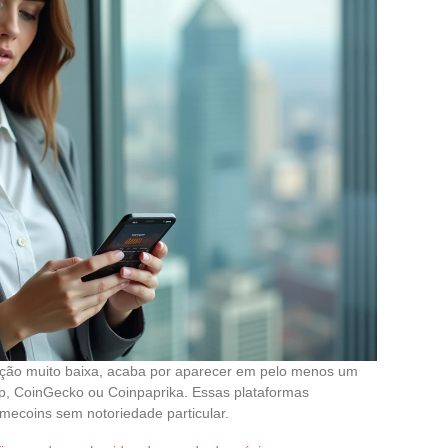
ação muito baixa, acaba por aparecer em pelo menos um
, CoinGecko ou Coinpaprika. Essas plataformas
mecoins sem notoriedade particular.