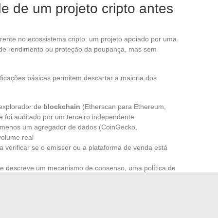
ade de um projeto cripto antes
rrente no ecossistema cripto: um projeto apoiado por uma
 de rendimento ou proteção da poupança, mas sem
ificações básicas permitem descartar a maioria dos
 explorador de
blockchain
(Etherscan para Ethereum,
e foi auditado por um terceiro independente
lo menos um agregador de dados (CoinGecko,
volume real
 verificar se o emissor ou a plataforma de venda está
 que descreve um mecanismo de consenso, uma política de
ada
térios verificáveis. A ausência de listagem em exchanges,
écnica pública, coloca este projeto em uma categoria