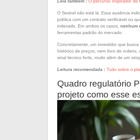
Leia também :
O percurso inspirador de
O Sestrel não está lá. Essa ausência ind
pública com um contrato verificável ou q
indexado. Em ambos os casos,
nenhum da
ferramentas padrão do mercado.
Concretamente, um investidor que busca av
histórico de preços, nem livro de ordens
sinal técnico forte, muito além de um simp
Leitura recomendada :
Tudo sobre o pla
Quadro regulatório 
projeto como esse es