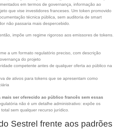
aumentados em termos de governança, informação ao
jeto que vise investidores franceses. Um token promovido
cumentação técnica pública, sem auditoria de smart
ador não passaria mais despercebido.
ntão, impõe um regime rigoroso aos emissores de tokens.
rme a um formato regulatório preciso, com descrição
governança do projeto
toridade competente antes de qualquer oferta ao público na
rva de ativos para tokens que se apresentam como
iária
 mais ser oferecido ao público francês sem essas
gulatória não é um detalhe administrativo: expõe os
total sem qualquer recurso jurídico.
o Sestrel frente aos padrões