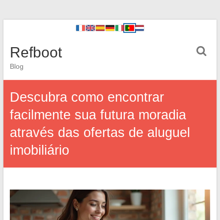
Refboot
Blog
Descubra como encontrar
facilmente sua futura moradia
através das ofertas de aluguel
imobiliário