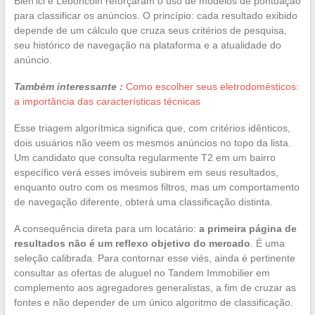
Bien’ici e Leboncoin reforçaram o uso de modelos de pontuação
para classificar os anúncios. O princípio: cada resultado exibido
depende de um cálculo que cruza seus critérios de pesquisa,
seu histórico de navegação na plataforma e a atualidade do
anúncio.
Também interessante :
Como escolher seus eletrodomésticos:
a importância das características técnicas
Esse triagem algorítmica significa que, com critérios idênticos,
dois usuários não veem os mesmos anúncios no topo da lista.
Um candidato que consulta regularmente T2 em um bairro
específico verá esses imóveis subirem em seus resultados,
enquanto outro com os mesmos filtros, mas um comportamento
de navegação diferente, obterá uma classificação distinta.
A consequência direta para um locatário:
a primeira página de
resultados não é um reflexo objetivo do mercado
. É uma
seleção calibrada. Para contornar esse viés, ainda é pertinente
consultar as ofertas de aluguel no Tandem Immobilier em
complemento aos agregadores generalistas, a fim de cruzar as
fontes e não depender de um único algoritmo de classificação.