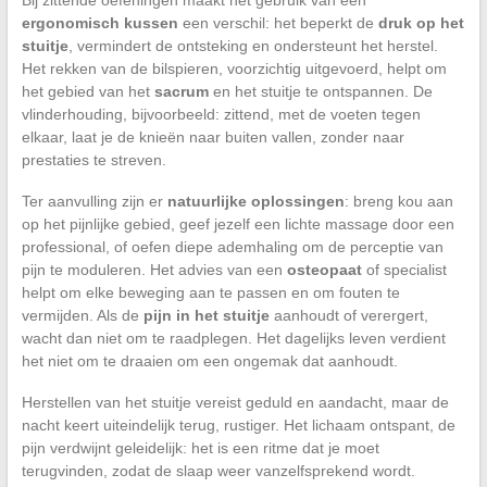
Bij zittende oefeningen maakt het gebruik van een
ergonomisch kussen
een verschil: het beperkt de
druk op het
stuitje
, vermindert de ontsteking en ondersteunt het herstel.
Het rekken van de bilspieren, voorzichtig uitgevoerd, helpt om
het gebied van het
sacrum
en het stuitje te ontspannen. De
vlinderhouding, bijvoorbeeld: zittend, met de voeten tegen
elkaar, laat je de knieën naar buiten vallen, zonder naar
prestaties te streven.
Ter aanvulling zijn er
natuurlijke oplossingen
: breng kou aan
op het pijnlijke gebied, geef jezelf een lichte massage door een
professional, of oefen diepe ademhaling om de perceptie van
pijn te moduleren. Het advies van een
osteopaat
of specialist
helpt om elke beweging aan te passen en om fouten te
vermijden. Als de
pijn in het stuitje
aanhoudt of verergert,
wacht dan niet om te raadplegen. Het dagelijks leven verdient
het niet om te draaien om een ongemak dat aanhoudt.
Herstellen van het stuitje vereist geduld en aandacht, maar de
nacht keert uiteindelijk terug, rustiger. Het lichaam ontspant, de
pijn verdwijnt geleidelijk: het is een ritme dat je moet
terugvinden, zodat de slaap weer vanzelfsprekend wordt.