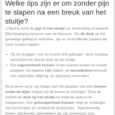
Welke tips zijn er om zonder pijn
te slapen na een breuk van het
stuitje?
‘s Nachts komt de
pijn in het stuitje
op, hardnekkig of stekend.
Elke beweging herinnert aan de blessure. Om
de druk
op het
gevoelige gebied te verlichten, zijn er verschillende posities die
meer comfort bieden:
Op de zij liggen, met de knieën licht gebogen: deze houding
vermindert de directe druk op het stuitje.
Een
ergonomisch kussen
of een kussen tussen de knieën
plaatsen: het bekken blijft stabiel, de
wervelkolom
behoudt
een natuurlijke uitlijning, de spanning vermindert.
Als je liever op je rug slaapt, kan het plaatsen van een
kussen
onder de dijen
helpen om de benen te verhogen. Deze tip
verlicht de
druk op het stuitje
en helpt de spieren te
ontspannen. Een
geheugenfoam kussen
volgt de rondingen
van het lichaam en verdeelt de drukpunten. Tegenwoordig
bieden fabrikanten oplossingen die zijn ontworpen voor