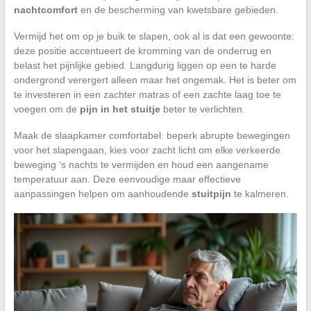
nachtcomfort
en de bescherming van kwetsbare gebieden.
Vermijd het om op je buik te slapen, ook al is dat een gewoonte:
deze positie accentueert de kromming van de onderrug en
belast het pijnlijke gebied. Langdurig liggen op een te harde
ondergrond verergert alleen maar het ongemak. Het is beter om
te investeren in een zachter matras of een zachte laag toe te
voegen om de
pijn in het stuitje
beter te verlichten.
Maak de slaapkamer comfortabel: beperk abrupte bewegingen
voor het slapengaan, kies voor zacht licht om elke verkeerde
beweging ‘s nachts te vermijden en houd een aangename
temperatuur aan. Deze eenvoudige maar effectieve
aanpassingen helpen om aanhoudende
stuitpijn
te kalmeren.