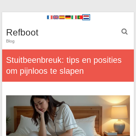
Refboot
Blog
Stuitbeenbreuk: tips en posities
om pijnloos te slapen