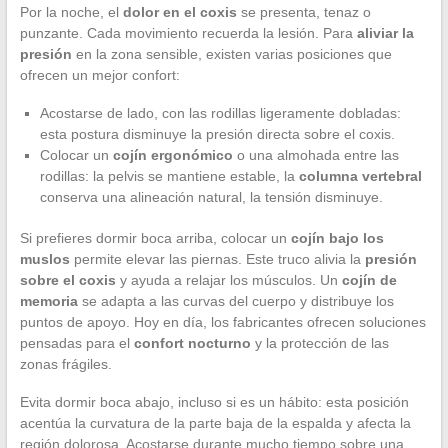
Por la noche, el
dolor en el coxis
se presenta, tenaz o
punzante. Cada movimiento recuerda la lesión. Para
aliviar la
presión
en la zona sensible, existen varias posiciones que
ofrecen un mejor confort:
Acostarse de lado, con las rodillas ligeramente dobladas:
esta postura disminuye la presión directa sobre el coxis.
Colocar un
cojín ergonómico
o una almohada entre las
rodillas: la pelvis se mantiene estable, la
columna vertebral
conserva una alineación natural, la tensión disminuye.
Si prefieres dormir boca arriba, colocar un
cojín bajo los
muslos
permite elevar las piernas. Este truco alivia la
presión
sobre el coxis
y ayuda a relajar los músculos. Un
cojín de
memoria
se adapta a las curvas del cuerpo y distribuye los
puntos de apoyo. Hoy en día, los fabricantes ofrecen soluciones
pensadas para el
confort nocturno
y la protección de las
zonas frágiles.
Evita dormir boca abajo, incluso si es un hábito: esta posición
acentúa la curvatura de la parte baja de la espalda y afecta la
región dolorosa. Acostarse durante mucho tiempo sobre una