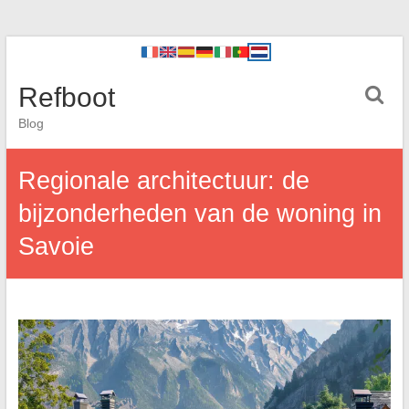
Refboot
Blog
Regionale architectuur: de
bijzonderheden van de woning in
Savoie