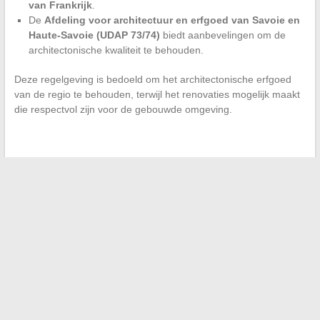
van Frankrijk
.
De
Afdeling voor architectuur en erfgoed van Savoie en
Haute-Savoie (UDAP 73/74)
biedt aanbevelingen om de
architectonische kwaliteit te behouden.
Deze regelgeving is bedoeld om het architectonische erfgoed
van de regio te behouden, terwijl het renovaties mogelijk maakt
die respectvol zijn voor de gebouwde omgeving.
←
Het voortdurend veranderende landschap van audio-
streamingplatforms
Hoe Maak je Eenvoudig een Gratis Elektronische
Handtekening
→
Zoeken