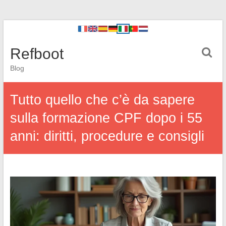
Refboot
Blog
Tutto quello che c’è da sapere
sulla formazione CPF dopo i 55
anni: diritti, procedure e consigli