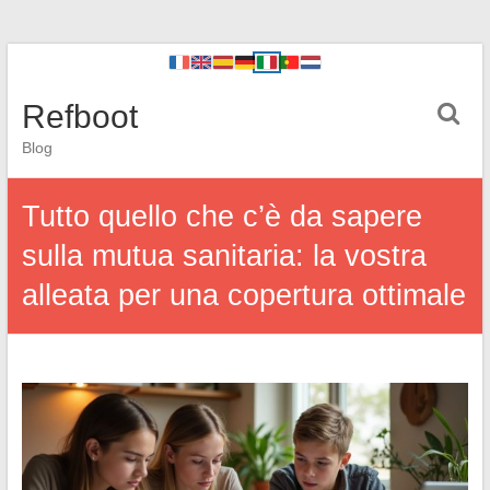
Refboot
Blog
Tutto quello che c’è da sapere
sulla mutua sanitaria: la vostra
alleata per una copertura ottimale