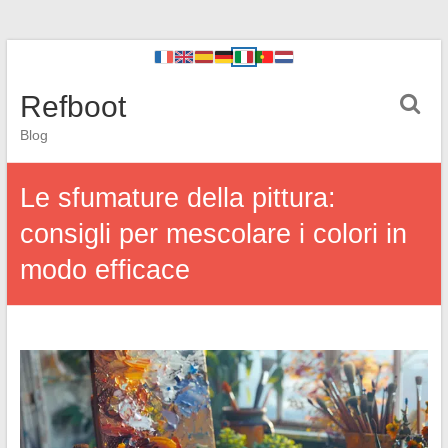
Refboot
Blog
Le sfumature della pittura:
consigli per mescolare i colori in
modo efficace