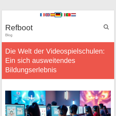
Refboot
Blog
Die Welt der Videospielschulen:
Ein sich ausweitendes
Bildungserlebnis