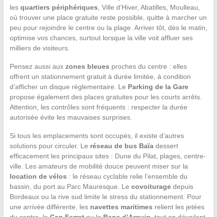
les
quartiers périphériques
, Ville d’Hiver, Abatilles, Moulleau,
où trouver une place gratuite reste possible, quitte à marcher un
peu pour rejoindre le centre ou la plage. Arriver tôt, dès le matin,
optimise vos chances, surtout lorsque la ville voit affluer ses
milliers de visiteurs.
Pensez aussi aux
zones bleues
proches du centre : elles
offrent un stationnement gratuit à durée limitée, à condition
d’afficher un disque réglementaire. Le
Parking de la Gare
propose également des places gratuites pour les courts arrêts.
Attention, les contrôles sont fréquents : respecter la durée
autorisée évite les mauvaises surprises.
Si tous les emplacements sont occupés, il existe d’autres
solutions pour circuler. Le
réseau de bus Baïa
dessert
efficacement les principaux sites : Dune du Pilat, plages, centre-
ville. Les amateurs de mobilité douce peuvent miser sur la
location de vélos
: le réseau cyclable relie l’ensemble du
bassin, du port au Parc Mauresque. Le
covoiturage
depuis
Bordeaux ou la rive sud limite le stress du stationnement. Pour
une arrivée différente, les
navettes maritimes
relient les jetées
du centre, le
Cap Ferret
ou le
Banc d’Arguin
, tout en dévoilant