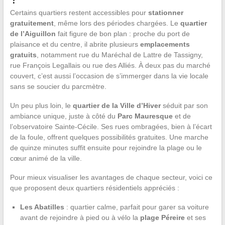
Certains quartiers restent accessibles pour
stationner
gratuitement
, même lors des périodes chargées. Le
quartier
de l’Aiguillon
fait figure de bon plan : proche du port de
plaisance et du centre, il abrite plusieurs
emplacements
gratuits
, notamment rue du Maréchal de Lattre de Tassigny,
rue François Legallais ou rue des Alliés. À deux pas du marché
couvert, c’est aussi l’occasion de s’immerger dans la vie locale
sans se soucier du parcmètre.
Un peu plus loin, le
quartier de la Ville d’Hiver
séduit par son
ambiance unique, juste à côté du
Parc Mauresque
et de
l’observatoire Sainte-Cécile. Ses rues ombragées, bien à l’écart
de la foule, offrent quelques possibilités gratuites. Une marche
de quinze minutes suffit ensuite pour rejoindre la plage ou le
cœur animé de la ville.
Pour mieux visualiser les avantages de chaque secteur, voici ce
que proposent deux quartiers résidentiels appréciés :
Les Abatilles
: quartier calme, parfait pour garer sa voiture
avant de rejoindre à pied ou à vélo la
plage Péreire
et ses