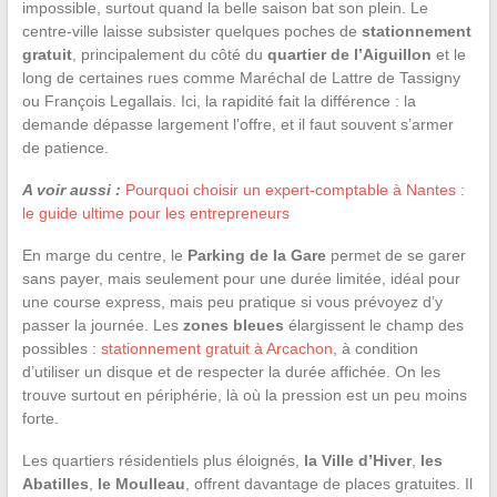
impossible, surtout quand la belle saison bat son plein. Le
centre-ville laisse subsister quelques poches de
stationnement
gratuit
, principalement du côté du
quartier de l’Aiguillon
et le
long de certaines rues comme Maréchal de Lattre de Tassigny
ou François Legallais. Ici, la rapidité fait la différence : la
demande dépasse largement l’offre, et il faut souvent s’armer
de patience.
A voir aussi :
Pourquoi choisir un expert-comptable à Nantes :
le guide ultime pour les entrepreneurs
En marge du centre, le
Parking de la Gare
permet de se garer
sans payer, mais seulement pour une durée limitée, idéal pour
une course express, mais peu pratique si vous prévoyez d’y
passer la journée. Les
zones bleues
élargissent le champ des
possibles :
stationnement gratuit à Arcachon
, à condition
d’utiliser un disque et de respecter la durée affichée. On les
trouve surtout en périphérie, là où la pression est un peu moins
forte.
Les quartiers résidentiels plus éloignés,
la Ville d’Hiver
,
les
Abatilles
,
le Moulleau
, offrent davantage de places gratuites. Il