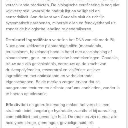
verschillende producten. De biologische certificering is nog niet
wijdverspreid, waarbij de nadruk ligt op veiligheid en
sensorialiteit. Aan de kant van Caudalie sluit de richtlijn
systematisch parabenen, minerale oliën en fenoxyethanol uit,
zonder de biologische labeling te generaliseren.
De
sleutel ingrediënten
vertellen het DNA van elk merk. Bij
Nuxe gaan zeldzame plantaardige oliën (macadamia,
teunisbloem, hazelnoot) hand in hand met acaciahoning of
sinaasbloem, geur- en sensorische handtekeningen. Caudalie,
trouw aan zijn geschiedenis, vertrouwt op de kracht van
druivenpolyfenolen, resveratrol en viniférine: actieve
ingrediënten met antioxidante en verhelderende
eigenschappen. Beide merken zorgen ervoor dat ze
aangename texturen en delicate parfums aanbieden, zonder in
te boeten op tolerantie.
Effectiviteit
en gebruikservaring maken het verschil: een
stralende teint, langdurige hydratatie, zachtheid bij aanraking,
compatibiliteit met gevoelige huid. De routines zijn er voor alle
huidtypes: droge, gemengde, gevoelige huid, elk