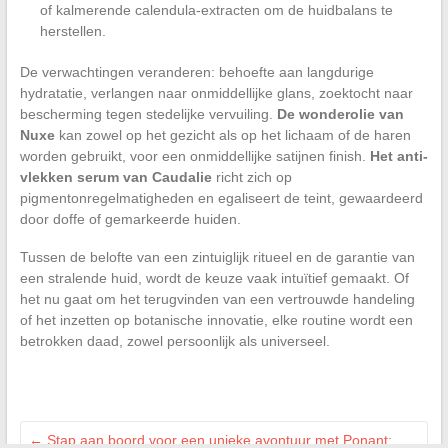
of kalmerende calendula-extracten om de huidbalans te
herstellen.
De verwachtingen veranderen: behoefte aan langdurige
hydratatie, verlangen naar onmiddellijke glans, zoektocht naar
bescherming tegen stedelijke vervuiling.
De wonderolie van
Nuxe
kan zowel op het gezicht als op het lichaam of de haren
worden gebruikt, voor een onmiddellijke satijnen finish.
Het anti-
vlekken serum van Caudalie
richt zich op
pigmentonregelmatigheden en egaliseert de teint, gewaardeerd
door doffe of gemarkeerde huiden.
Tussen de belofte van een zintuiglijk ritueel en de garantie van
een stralende huid, wordt de keuze vaak intuïtief gemaakt. Of
het nu gaat om het terugvinden van een vertrouwde handeling
of het inzetten op botanische innovatie, elke routine wordt een
betrokken daad, zowel persoonlijk als universeel.
←
Stap aan boord voor een unieke avontuur met Ponant: