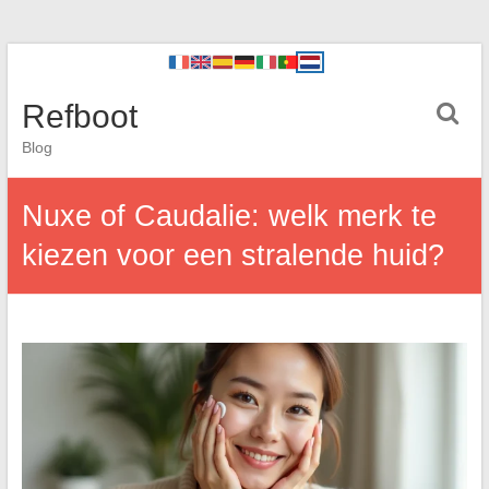
Refboot
Blog
Nuxe of Caudalie: welk merk te
kiezen voor een stralende huid?