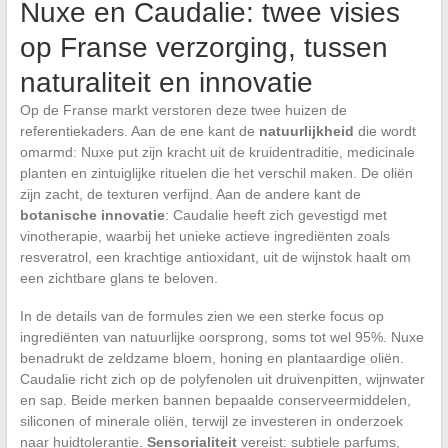
Nuxe en Caudalie: twee visies
op Franse verzorging, tussen
naturaliteit en innovatie
Op de Franse markt verstoren deze twee huizen de
referentiekaders. Aan de ene kant de
natuurlijkheid
die wordt
omarmd: Nuxe put zijn kracht uit de kruidentraditie, medicinale
planten en zintuiglijke rituelen die het verschil maken. De oliën
zijn zacht, de texturen verfijnd. Aan de andere kant de
botanische innovatie
: Caudalie heeft zich gevestigd met
vinotherapie, waarbij het unieke actieve ingrediënten zoals
resveratrol, een krachtige antioxidant, uit de wijnstok haalt om
een zichtbare glans te beloven.
In de details van de formules zien we een sterke focus op
ingrediënten van natuurlijke oorsprong, soms tot wel 95%. Nuxe
benadrukt de zeldzame bloem, honing en plantaardige oliën.
Caudalie richt zich op de polyfenolen uit druivenpitten, wijnwater
en sap. Beide merken bannen bepaalde conserveermiddelen,
siliconen of minerale oliën, terwijl ze investeren in onderzoek
naar huidtolerantie.
Sensorialiteit
vereist: subtiele parfums,