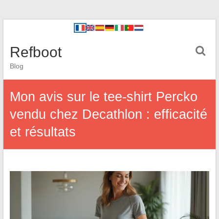
Refboot
Blog
Mon avis sur le tee-shirt Percko
vendu chez Decathlon : efficacité
et résultats