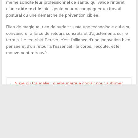
même sollicité leur professionnel de santé, qui valide l’intérêt
d’une
aide textile
intelligente pour accompagner un travail
postural ou une démarche de prévention ciblée.
Rien de magique, rien de surfait : juste une technologie qui a su
convaincre, à force de retours concrets et d’ajustements sur le
terrain. Le tee-shirt Percko, c’est l’alliance d’une innovation bien
pensée et d’un retour à l’essentiel : le corps, l’écoute, et le
mouvement retrouvé.
←
Nuxe ou Caudalie : quelle marque choisir pour sublimer
votre peau ?
Les meilleures stratégies pour optimiser vos placements
financiers en 2024
→
Recherche